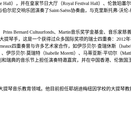
all），并在皇家节日大厅（Royal Festival Hall）、伦敦珀塞尔
尼交响乐团演奏了Saint-Saëns协奏曲，与克里斯托弗·沃
unsten、Prins Bernard Cultuurfonds、Martin音乐奖
ux四重奏的大提琴手，这是一个获得过众多国际奖项的瑞士四重奏：20
重奏曾与许多艺术家合作，如伊莎贝尔·查瑞休斯（Isabel Charis
、伊莎贝尔·莫瑞特（Isabelle Moretti）、马蒂亚斯·平切尔（Matthia
奏在德国、奥地利和瑞典的音乐节上担任演奏特邀嘉宾，并在中国香港、
投身于大提琴音乐教育领域。他目前担任耶胡迪梅纽因学校的大提琴教