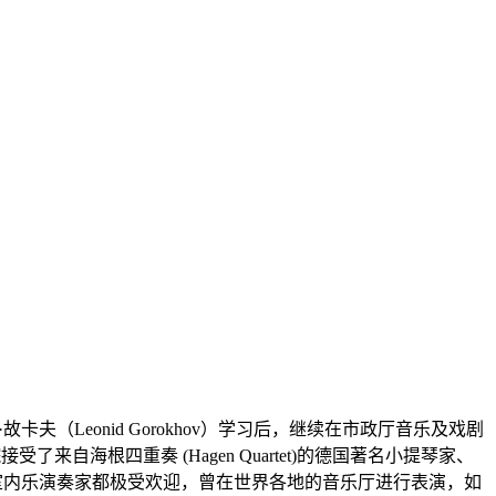
德·故卡夫（Leonid Gorokhov）学习后，继续在市政厅音乐及戏剧
尔音乐学院接受了来自海根四重奏 (Hagen Quartet)的德国著名小提琴家、
为独奏家还是室内乐演奏家都极受欢迎，曾在世界各地的音乐厅进行表演，如