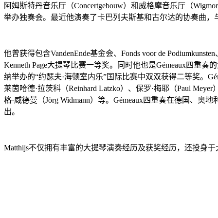
阿姆斯特丹音乐厅（Concertgebouw）和威格摩音乐厅（Wigmore H
举办独奏会。最近他演奏了卡巴列夫斯基和古尔达的协奏曲，与伯尔
他曾获得包含VandenEnde基金会、Fonds voor de Podiumk
Kenneth Page大提琴比赛一等奖。同时他也是Gémea
纳举办的“约瑟夫·海顿室内乐”国际比赛中双双获得二等奖。Gémeaux四
莱茵哈德·拉茨科（Reinhard Latzko）、保罗·梅耶（Paul Meyer）
格·威德曼（Jörg Widmann）等。Gémeaux四重
出。
Matthijs不仅拥有丰富的大提琴演奏经历及获奖经历，还