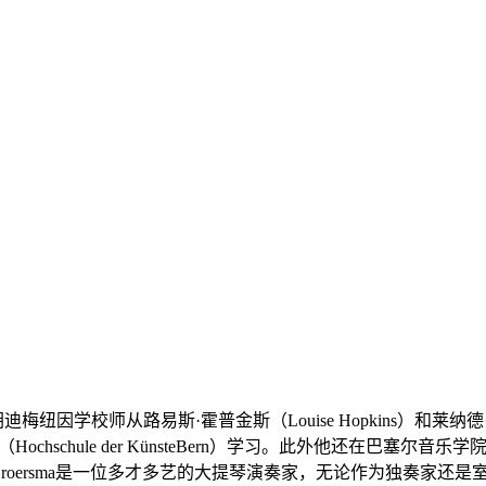
耶胡迪梅纽因学校师从路易斯·霍普金斯（Louise Hopkins）和莱纳
恩音乐学院（Hochschule der KünsteBern）学习。此外他还在巴塞
atthijs Broersma是一位多才多艺的大提琴演奏家，无论作