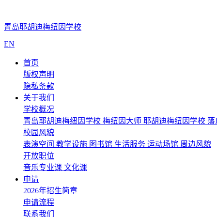
青岛耶胡迪梅纽因学校
EN
首页
版权声明
隐私条款
关于我们
学校概况
青岛耶胡迪梅纽因学校
梅纽因大师
耶胡迪梅纽因学校
落
校园风貌
表演空间
教学设施
图书馆
生活服务
运动场馆
周边风貌
开放职位
音乐专业课
文化课
申请
2026年招生简章
申请流程
联系我们