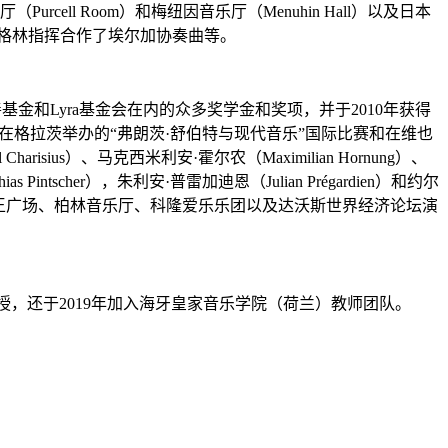
厅（Purcell Room）和梅纽因音乐厅（Menuhin Hall）以及日本
伦-格林指挥合作了埃尔加协奏曲等。
学金基金、音乐家慈善基金和Lyra基金会在内的众多奖学金和奖项，并于2010年获得
12年在格拉茨举办的“弗朗茨·舒伯特与现代音乐”国际比赛和在维也
ius）、马克西米利安·霍尔农（Maximilian Hornung）、
s Pintscher），朱利安·普雷加迪恩（Julian Prégardien）和约尔
伦敦国王广场、柏林音乐厅、科隆爱乐乐团以及达沃斯世界经济论坛演
授，还于2019年加入海牙皇家音乐学院（荷兰）教师团队。