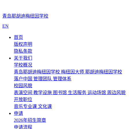
青岛耶胡迪梅纽因学校
EN
首页
版权声明
隐私条款
关于我们
学校概况
青岛耶胡迪梅纽因学校
梅纽因大师
耶胡迪梅纽因学校
落户中国
管理团队
管理体系
校园风貌
表演空间
教学设施
图书馆
生活服务
运动场馆
周边风貌
开放职位
音乐专业课
文化课
申请
2026年招生简章
申请流程