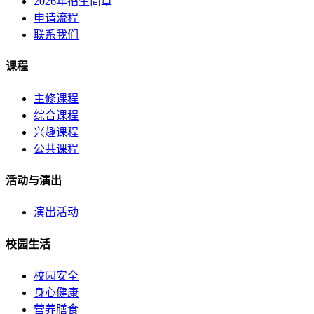
2026年招生简章
申请流程
联系我们
课程
主修课程
综合课程
兴趣课程
公共课程
活动与演出
演出活动
校园生活
校园安全
身心健康
营养膳食