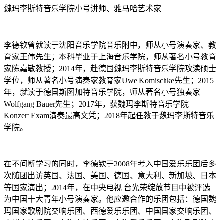
魏玛李斯特⾳乐学院小号讲师、雅马哈艺术家
李德钦曾就读于沈阳⾳乐学院⾳乐附中，师从⼩号演奏家、教
育家王伟先⽣；本科毕业于上海⾳乐学院，师从著名⼩号教育
家陈嘉敏教授；2014年，赴德国魏玛李斯特⾳乐学院攻读硕士
学位，师从著名⼩号演奏家教育家Uwe Komischke先⽣；2015
年，就读于德国斯图加特⾳乐学院，师从著名⼩号独奏家
Wolfgang Bauer先⽣；2017年，获魏玛李斯特⾳乐学院
Konzert Exam演奏最⾼⽂凭；2018年起任教于魏玛李斯特⾳乐
学院。
在不间断学习的同时，李德钦于2008年考⼊中国爱乐乐团后多
次随团出访英国、法国、美国、德国、意⼤利、新加坡、⽇本
等国家演出；2014年，在中央电视 台光荣绽放节⽬中被评选
为中国⼗⼤青年⼩号演奏家。他应邀合作的乐团包括：德国魏
玛国家歌剧院交响乐团、西德爱乐乐团、中国国家交响乐团、