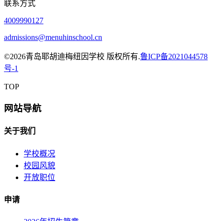
联系方式
4009990127
admissions@menuhinschool.cn
©
2026青岛耶胡迪梅纽因学校 版权所有.
鲁ICP备2021044578
号-1
TOP
网站导航
关于我们
学校概况
校园风貌
开放职位
申请