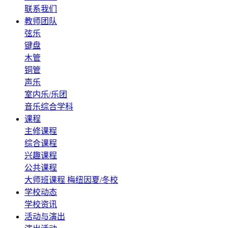
联系我们
教师团队
弦乐
键盘
木管
铜管
声乐
室内乐/乐团
音乐综合学科
课程
主修课程
综合课程
兴趣课程
公共课程
大师班课程
梅纽因夏/冬校
学校动态
学校资讯
活动与演出