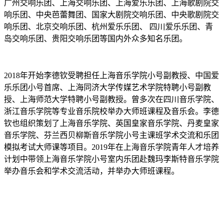
⼴州交响乐团、上海交响乐团、上海爱乐乐团、上海歌剧院交
响乐团、中央芭蕾舞团、国家⼤剧院交响乐团、中央歌剧院交
响乐团、北京交响乐团、杭州爱乐乐团、 四川爱乐乐团、青
岛交响乐团、贵阳交响乐团等国内外众多知名乐团。
2018年开始李德钦受聘担任上海⾳乐学院⼩号副教授、中国爱
乐乐团⼩号⾸席、上海同济⼤学传媒艺术学院特聘⼩号副教
授、上海师范⼤学特聘⼩号副教授。曾多次在四川⾳乐学院、
浙江⾳乐学院等专业⾳乐院校举办⼤师班课程及⾳乐会。李德
钦也组织策划了上海⾳乐学院、英国皇家⾳乐学院、丹麦皇家
⾳乐学院、芬兰西贝柳斯⾳乐学院⼩号主课班学术交流和乐团
模拟考试⼤师课等项⽬。2019年在上海⾳乐学院青年⼈才培养
计划中带领上海⾳乐学院⼩号室内乐团赴魏玛李斯特⾳乐学院
举办⾳乐会和学术交流活动，并举办⼤师班课程。