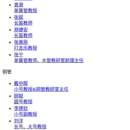
袁源
单簧管教授
张斌
长笛教师
郑捷安
长笛教师
张景丽
打击乐教授
张宁
单簧管教师、木管教研室助理主任
铜管
戴中晖
小号教授&铜管教研室主任
顾聪
圆号教授
李德钦
小号副教授
刘洋
长号、大号教授