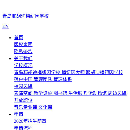
青岛耶胡迪梅纽因学校
EN
首页
版权声明
隐私条款
关于我们
学校概况
青岛耶胡迪梅纽因学校
梅纽因大师
耶胡迪梅纽因学校
落户中国
管理团队
管理体系
校园风貌
表演空间
教学设施
图书馆
生活服务
运动场馆
周边风貌
开放职位
音乐专业课
文化课
申请
2026年招生简章
申请流程