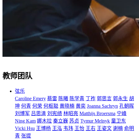
教师团队
弦乐
Caroline Emery
蔡雷
陈曦
陈学青
丁祚
郭思言
郭永生
胡
坤
何青
何荣
何枢聪
黄晓楠
黄奕
Joanna Sachryn
孔朝晖
刘博军
吕思清
刘宪绩
林昭亮
Matthijs Broersma
宁峰
Ning Kam
娜木拉
秦立巍
苏贞
Tymur Melnyk
童卫东
Vicki Hsu
王博杨
王泓
韦玮
王怡
王右
王姿文
谢楠
俞明
青
张提