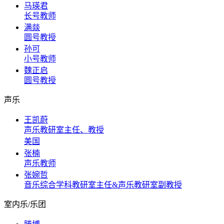
马瑛君
长号教师
满燚
圆号教授
孙可
小号教师
魏正启
圆号教授
声乐
王凯蔚
声乐教研室主任、教授
美国
张楠
声乐教师
张婉哲
音乐综合学科教研室主任&声乐教研室副教授
室内乐/乐团