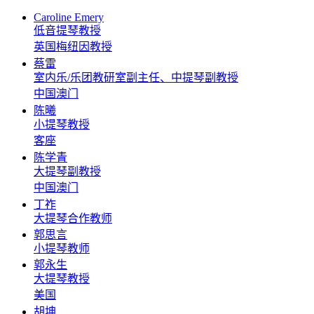
Caroline Emery
低音提琴教授
英国梅纽因教授
蔡雷
室内乐/乐团教研室副主任、中提琴副教授
中国澳门
陈曦
小提琴教授
客座
陈学青
大提琴副教授
中国澳门
丁祚
大提琴合作教师
郭思言
小提琴教师
郭永生
大提琴教授
美国
胡坤