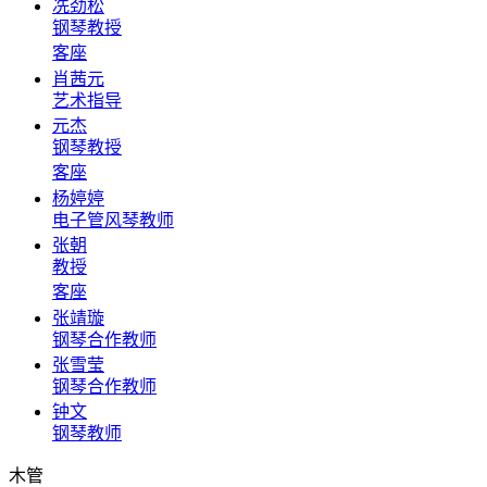
冼劲松
钢琴教授
客座
肖茜元
艺术指导
元杰
钢琴教授
客座
杨婷婷
电子管风琴教师
张朝
教授
客座
张靖璇
钢琴合作教师
张雪莹
钢琴合作教师
钟文
钢琴教师
木管