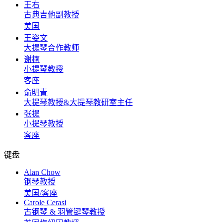
王右
古典吉他副教授
美国
王姿文
大提琴合作教师
谢楠
小提琴教授
客座
俞明青
大提琴教授&大提琴教研室主任
张提
小提琴教授
客座
键盘
Alan Chow
钢琴教授
美国/客座
Carole Cerasi
古钢琴 & 羽管键琴教授