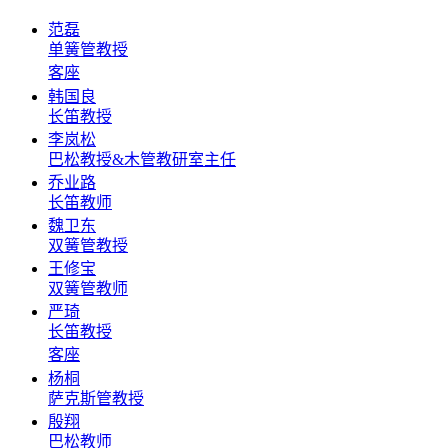
范磊
单簧管教授
客座
韩国良
长笛教授
李岚松
巴松教授&木管教研室主任
乔业路
长笛教师
魏卫东
双簧管教授
王修宝
双簧管教师
严琦
长笛教授
客座
杨桐
萨克斯管教授
殷翔
巴松教师