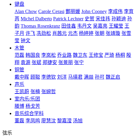
键盘
Alan Chow
Carole Cerasi
酆丽媛
John Cooney
李成伟
李育
芮
Michel Dalberto
Patrick Lechner
史贺
宋佳祎
孙颖迪
孙
韵
Thomas Rosenkranz
田佳鑫
韦丹文
吴嘉亮
王耀莹
王
子月
许飞
冼劲松
肖茜元
元杰
杨婷婷
张朝
张靖璇
张雪
莹
钟文
木管
范磊
韩国良
李岚松
乔业路
魏卫东
王修宝
严琦
杨桐
殷
翔
袁源
张斌
郑捷安
张景丽
张宁
铜管
戴中晖
顾聪
李德钦
刘洋
马瑛君
满燚
孙可
魏正启
声乐
王凯蔚
张楠
张婉哲
室内乐/乐团
滕博
杨戈芳
音乐综合学科
董磊
李凤鸣
廖慧汶
黎嘉滢
汤旭
弦乐