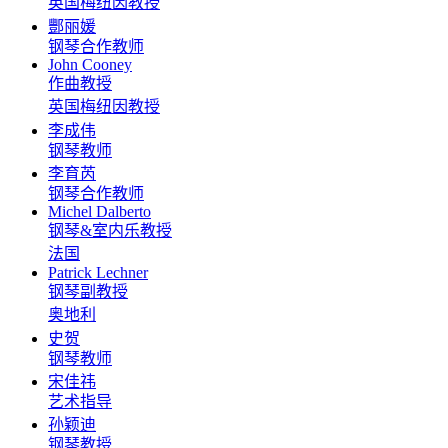
英国梅纽因教授
酆丽媛
钢琴合作教师
John Cooney
作曲教授
英国梅纽因教授
李成伟
钢琴教师
李育芮
钢琴合作教师
Michel Dalberto
钢琴&室内乐教授
法国
Patrick Lechner
钢琴副教授
奥地利
史贺
钢琴教师
宋佳祎
艺术指导
孙颖迪
钢琴教授