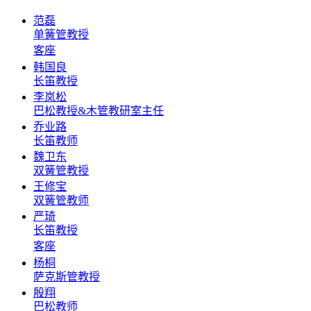
范磊
单簧管教授
客座
韩国良
长笛教授
李岚松
巴松教授&木管教研室主任
乔业路
长笛教师
魏卫东
双簧管教授
王修宝
双簧管教师
严琦
长笛教授
客座
杨桐
萨克斯管教授
殷翔
巴松教师