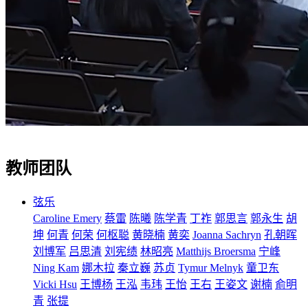
教师团队
弦乐
Caroline Emery
蔡雷
陈曦
陈学青
丁祚
郭思言
郭永生
胡
坤
何青
何荣
何枢聪
黄晓楠
黄奕
Joanna Sachryn
孔朝晖
刘博军
吕思清
刘宪绩
林昭亮
Matthijs Broersma
宁峰
Ning Kam
娜木拉
秦立巍
苏贞
Tymur Melnyk
童卫东
Vicki Hsu
王博杨
王泓
韦玮
王怡
王右
王姿文
谢楠
俞明
青
张提