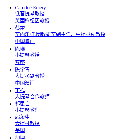
Caroline Emery
低音提琴教授
英国梅纽因教授
蔡雷
室内乐/乐团教研室副主任、中提琴副教授
中国澳门
陈曦
小提琴教授
客座
陈学青
大提琴副教授
中国澳门
丁祚
大提琴合作教师
郭思言
小提琴教师
郭永生
大提琴教授
美国
胡坤