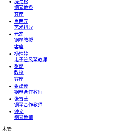
冼劲松
钢琴教授
客座
肖茜元
艺术指导
元杰
钢琴教授
客座
杨婷婷
电子管风琴教师
张朝
教授
客座
张靖璇
钢琴合作教师
张雪莹
钢琴合作教师
钟文
钢琴教师
木管