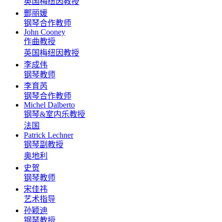
英国梅纽因教授
酆丽媛
钢琴合作教师
John Cooney
作曲教授
英国梅纽因教授
李成伟
钢琴教师
李育芮
钢琴合作教师
Michel Dalberto
钢琴&室内乐教授
法国
Patrick Lechner
钢琴副教授
奥地利
史贺
钢琴教师
宋佳祎
艺术指导
孙颖迪
钢琴教授