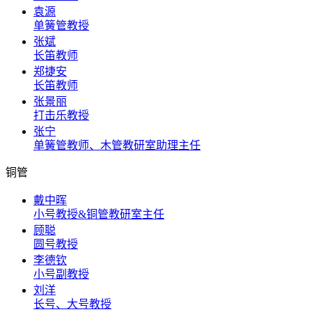
袁源
单簧管教授
张斌
长笛教师
郑捷安
长笛教师
张景丽
打击乐教授
张宁
单簧管教师、木管教研室助理主任
铜管
戴中晖
小号教授&铜管教研室主任
顾聪
圆号教授
李德钦
小号副教授
刘洋
长号、大号教授