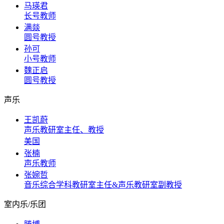
马瑛君
长号教师
满燚
圆号教授
孙可
小号教师
魏正启
圆号教授
声乐
王凯蔚
声乐教研室主任、教授
美国
张楠
声乐教师
张婉哲
音乐综合学科教研室主任&声乐教研室副教授
室内乐/乐团