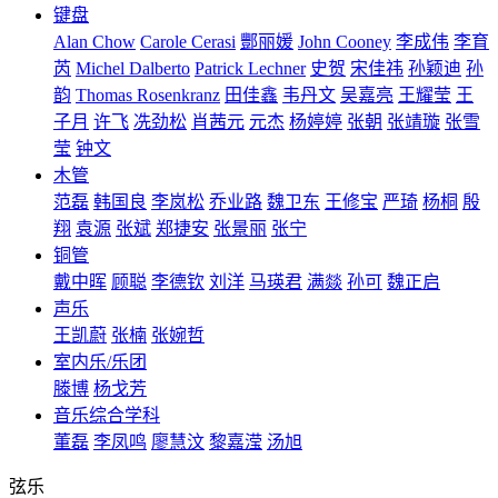
键盘
Alan Chow
Carole Cerasi
酆丽媛
John Cooney
李成伟
李育
芮
Michel Dalberto
Patrick Lechner
史贺
宋佳祎
孙颖迪
孙
韵
Thomas Rosenkranz
田佳鑫
韦丹文
吴嘉亮
王耀莹
王
子月
许飞
冼劲松
肖茜元
元杰
杨婷婷
张朝
张靖璇
张雪
莹
钟文
木管
范磊
韩国良
李岚松
乔业路
魏卫东
王修宝
严琦
杨桐
殷
翔
袁源
张斌
郑捷安
张景丽
张宁
铜管
戴中晖
顾聪
李德钦
刘洋
马瑛君
满燚
孙可
魏正启
声乐
王凯蔚
张楠
张婉哲
室内乐/乐团
滕博
杨戈芳
音乐综合学科
董磊
李凤鸣
廖慧汶
黎嘉滢
汤旭
弦乐