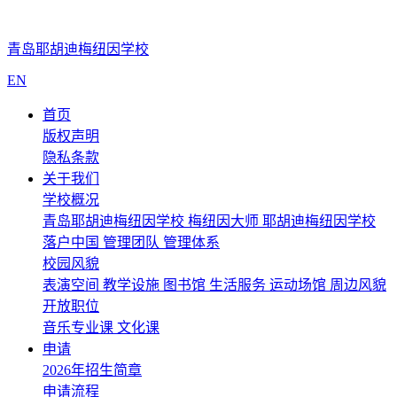
青岛耶胡迪梅纽因学校
EN
首页
版权声明
隐私条款
关于我们
学校概况
青岛耶胡迪梅纽因学校
梅纽因大师
耶胡迪梅纽因学校
落户中国
管理团队
管理体系
校园风貌
表演空间
教学设施
图书馆
生活服务
运动场馆
周边风貌
开放职位
音乐专业课
文化课
申请
2026年招生简章
申请流程