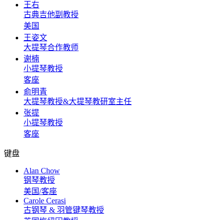
王右
古典吉他副教授
美国
王姿文
大提琴合作教师
谢楠
小提琴教授
客座
俞明青
大提琴教授&大提琴教研室主任
张提
小提琴教授
客座
键盘
Alan Chow
钢琴教授
美国/客座
Carole Cerasi
古钢琴 & 羽管键琴教授