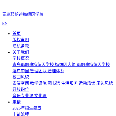
青岛耶胡迪梅纽因学校
EN
首页
版权声明
隐私条款
关于我们
学校概况
青岛耶胡迪梅纽因学校
梅纽因大师
耶胡迪梅纽因学校
落户中国
管理团队
管理体系
校园风貌
表演空间
教学设施
图书馆
生活服务
运动场馆
周边风貌
开放职位
音乐专业课
文化课
申请
2026年招生简章
申请流程