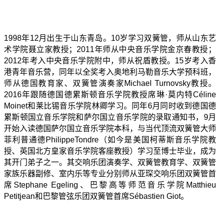
1998年12月出生于山东青岛。10岁学习双簧管，师从山东艺
术学院聂立家教授；2011年师从中央音乐学院金京春教授；
2012年考入中央音乐学院附中，师从祝盾教授。15岁考入香
港青年音乐营，同年以全奖考入奥地利马勒音乐大学预科班，
师从德国教育家、双簧管演奏家Michael Turnovsky教授。
2016年跟随德国德累斯顿音乐学院教授席琳·莫内特Céline
Moinet和莱比锡音乐学院林卿学习。同年6月同时收到德国德
累斯顿国立音乐学院和萨尔国立音乐学院的录取通知书，9月
开始入读德国萨尔国立音乐学院本科，与当代顶流双簧管大师
菲利普通德PhilippeTondre（如今是美国柯蒂斯音乐学院教
授、英国北方皇家音乐学院客座教授）学习至博士毕业，成为
其开门弟子之一。其交响乐团演奏学、双簧管教育学、双簧管
家族乐器副修、室内乐等专业分别师从亚琛交响乐团双簧管首
席Stephane Egeling、巴黎高等师范音乐学院Matthieu
Petitjean和巴黎管弦乐团双簧管首席Sébastien Giot。