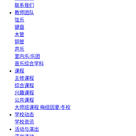
联系我们
教师团队
弦乐
键盘
木管
铜管
声乐
室内乐/乐团
音乐综合学科
课程
主修课程
综合课程
兴趣课程
公共课程
大师班课程
梅纽因夏/冬校
学校动态
学校资讯
活动与演出