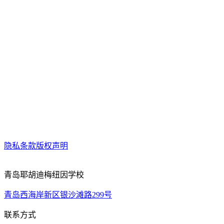
隐私条款
版权声明
青岛耶胡迪梅纽因学校
青岛西海岸新区银沙滩路299号
联系方式