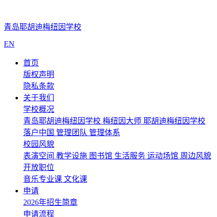
青岛耶胡迪梅纽因学校
EN
首页
版权声明
隐私条款
关于我们
学校概况
青岛耶胡迪梅纽因学校
梅纽因大师
耶胡迪梅纽因学校
落户中国
管理团队
管理体系
校园风貌
表演空间
教学设施
图书馆
生活服务
运动场馆
周边风貌
开放职位
音乐专业课
文化课
申请
2026年招生简章
申请流程