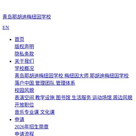
青岛耶胡迪梅纽因学校
EN
首页
版权声明
隐私条款
关于我们
学校概况
青岛耶胡迪梅纽因学校
梅纽因大师
耶胡迪梅纽因学校
落户中国
管理团队
管理体系
校园风貌
表演空间
教学设施
图书馆
生活服务
运动场馆
周边风貌
开放职位
音乐专业课
文化课
申请
2026年招生简章
申请流程