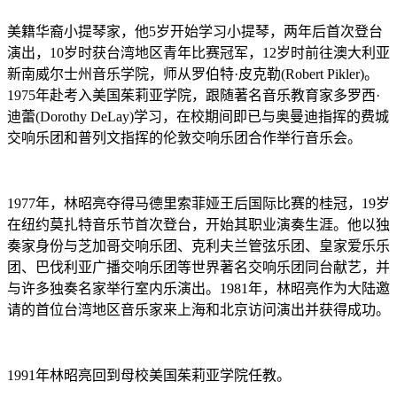
美籍华裔小提琴家，他5岁开始学习小提琴，两年后首次登台
演出，10岁时获台湾地区青年比赛冠军，12岁时前往澳大利亚
新南威尔士州音乐学院，师从罗伯特·皮克勒(Robert Pikler)。
1975年赴考入美国茱莉亚学院，跟随著名音乐教育家多罗西·
迪蕾(Dorothy DeLay)学习，在校期间即已与奥曼迪指挥的费城
交响乐团和普列文指挥的伦敦交响乐团合作举行音乐会。
1977年，林昭亮夺得马德里索菲娅王后国际比赛的桂冠，19岁
在纽约莫扎特音乐节首次登台，开始其职业演奏生涯。他以独
奏家身份与芝加哥交响乐团、克利夫兰管弦乐团、皇家爱乐乐
团、巴伐利亚广播交响乐团等世界著名交响乐团同台献艺，并
与许多独奏名家举行室内乐演出。1981年，林昭亮作为大陆邀
请的首位台湾地区音乐家来上海和北京访问演出并获得成功。
1991年林昭亮回到母校美国茱莉亚学院任教。