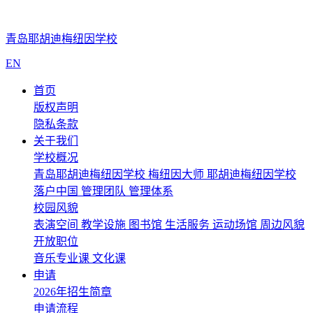
青岛耶胡迪梅纽因学校
EN
首页
版权声明
隐私条款
关于我们
学校概况
青岛耶胡迪梅纽因学校
梅纽因大师
耶胡迪梅纽因学校
落户中国
管理团队
管理体系
校园风貌
表演空间
教学设施
图书馆
生活服务
运动场馆
周边风貌
开放职位
音乐专业课
文化课
申请
2026年招生简章
申请流程